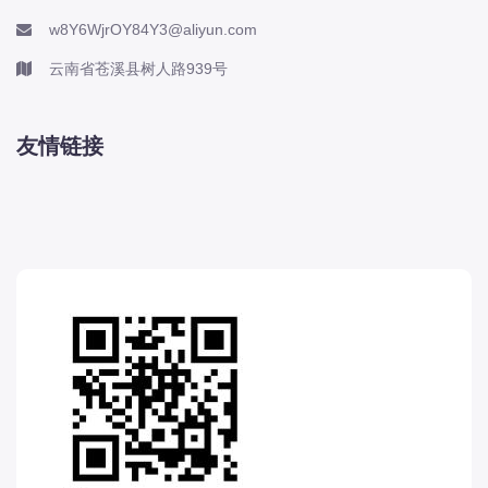
w8Y6WjrOY84Y3@aliyun.com
云南省苍溪县树人路939号
友情链接