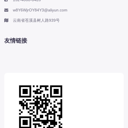
w8Y6WjrOY84Y3@aliyun.com
云南省苍溪县树人路939号
友情链接